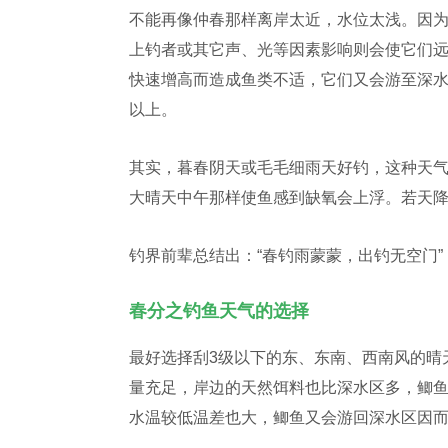
不能再像仲春那样离岸太近，水位太浅。因
上钓者或其它声、光等因素影响则会使它们
快速增高而造成鱼类不适，它们又会游至深水
以上。
其实，暮春阴天或毛毛细雨天好钓，这种天
大晴天中午那样使鱼感到缺氧会上浮。若天
钓界前辈总结出：“春钓雨蒙蒙，出钓无空门”
春分之钓鱼天气的选择
最好选择刮3级以下的东、东南、西南风的晴
量充足，岸边的天然饵料也比深水区多，鲫
水温较低温差也大，鲫鱼又会游回深水区因