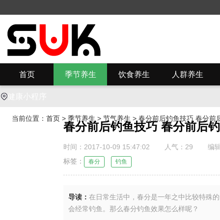
首页
季节养生
饮食养生
人群养生
健康小程序
当前位置：
首页
>
季节养生
>
节气养生
> 春分前后钓鱼技巧 春分前
春分前后钓鱼技巧 春分前后
时间：2017-10-09 15:47:02
人气：
29
编辑
标签：
春分
钓鱼
导读：
在日常生活中，春分是一年之中比较特殊的
会经常钓鱼。那么春分钓鱼效果怎么样呢？