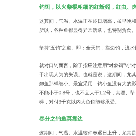
钓饵，以火柴棍粗细的红蚯蚓，红虫、
这其间，气温、水温正在逐日增高，虽早晚
所以，各种鱼都显得异常活跃，也特别贪食
坚持“五钓”之道。即：全天钓，靠边钓，浅水
就对口钓而言，除了指应注意用“对象饵”钓
于出现人为的失误。也就是说，这期间，尤
鲫鱼那样细小。最宜采用，钓小鱼没有大的影响
不能小于0.8号，也不宜大于1.2号，其漂
碍，对付3千克以内大鱼也能够承受。
春分之钓鱼莫靠边
这期间，气温、水温较仲春逐日上升，尤其