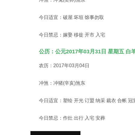
今日适宜：破屋 坏垣 馀事勿取
今日禁忌：嫁娶 移徙 开市 入宅
公历：公元2017年03月31日 星期五 白
农历：2017年03月04日
冲煞：冲猪(辛亥)煞东
今日适宜：塑绘 开光 订盟 纳采 裁衣 合帐 冠笄
今日禁忌：作灶 出行 入宅 安葬