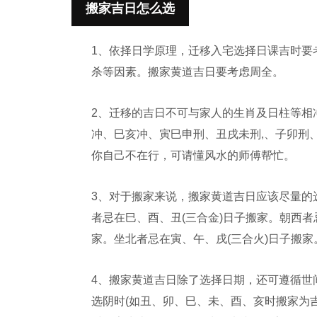
搬家吉日怎么选
1、依择日学原理，迁移入宅选择日课吉时要考
杀等因素。搬家黄道吉日要考虑周全。
2、迁移的吉日不可与家人的生肖及日柱等相
冲、巳亥冲、寅巳申刑、丑戌未刑,、子卯刑
你自己不在行，可请懂风水的师傅帮忙。
3、对于搬家来说，搬家黄道吉日应该尽量的
者忌在巳、酉、丑(三合金)日子搬家。朝西者
家。坐北者忌在寅、午、戌(三合火)日子搬家
4、搬家黄道吉日除了选择日期，还可遵循世间
选阴时(如丑、卯、巳、未、酉、亥时搬家为