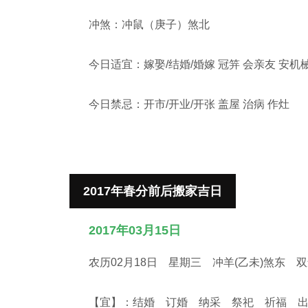
冲煞：冲鼠（庚子）煞北
今日适宜：嫁娶/结婚/婚嫁 冠笄 会亲友 安机械
今日禁忌：开市/开业/开张 盖屋 治病 作灶
2017年春分前后搬家吉日
2017年03月15日
农历02月18日 星期三 冲羊(乙未)煞东 
【宜】：结婚 订婚 纳采 祭祀 祈福 