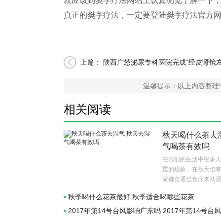
就应该到樊字疗法网站上认真浏览了解一下
真正的樊字疗法，一定要登陆樊字疗法官方
上篇：
陕西广慈泌尿专科医院完成“经皮肾镜
光碎石取石术”
温馨提示：以上内容整理
相关阅读
秋天喝什么茶去
气喝茶有效吗
在我们的生活中很多
重的现象，在秋天也
家都会通过食疗来祛
茶去湿气呢？..
秋季喝什么花茶最好 秋季适合喝哪些花茶
2017年第14号台风影响广东吗 2017年第14号